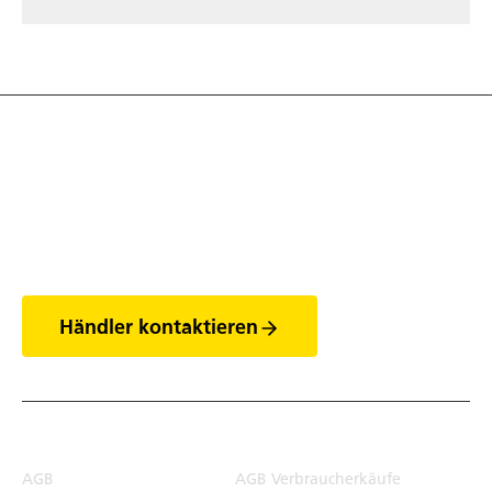
Entdecke die Welt
der Anhänger
Händler kontaktieren
Rechtliches
AGB
AGB Verbraucherkäufe