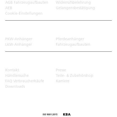
AGB Fahrzeugaufbauten
Widerrufsbelehrung
AEB
Gelangensbestätigung
Cookie-Einstellungen
Transportlösungen
PKW-Anhänger
Pferdeanhänger
LKW-Anhänger
Fahrzeugaufbauten
Top Links
Kontakt
Presse
Händlersuche
Teile- & Zubehörshop
FAQ Verbraucherkäufe
Karriere
Downloads