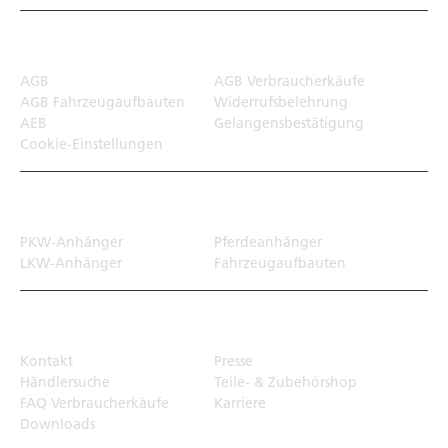
Rechtliches
AGB
AGB Verbraucherkäufe
AGB Fahrzeugaufbauten
Widerrufsbelehrung
AEB
Gelangensbestätigung
Cookie-Einstellungen
Transportlösungen
PKW-Anhänger
Pferdeanhänger
LKW-Anhänger
Fahrzeugaufbauten
Top Links
Kontakt
Presse
Händlersuche
Teile- & Zubehörshop
FAQ Verbraucherkäufe
Karriere
Downloads