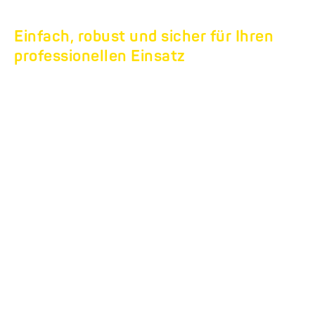
Einfach, robust und sicher für Ihren
professionellen Einsatz
DREHSCHEMEL-
TIEFLADER HTD.
Tieflader mit Extras.
Schweres Gerät, leichte Handhabung: die HTD-
Modellreihe zeigt, wie einfach Verladen sein kann. Bei