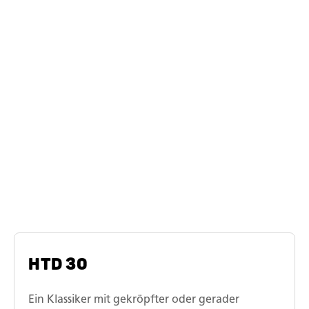
Regen, bei Kälte - dank seiner durchdachten Features
sitzt jeder Handgriff. Das spart Ihnen kostbare Zeit. Für
Ihr Projekt. Für Ihre Kunden. Für Sie.
Die HTD-Modellreihe
HTD 30
Ein Klassiker mit gekröpfter oder gerader