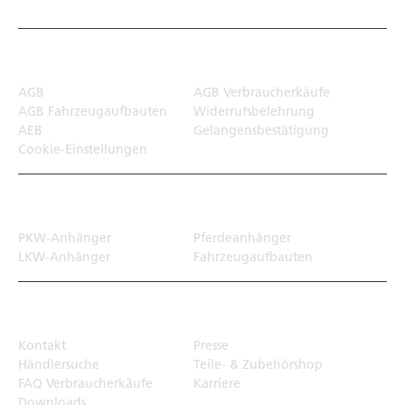
Rechtliches
AGB
AGB Verbraucherkäufe
AGB Fahrzeugaufbauten
Widerrufsbelehrung
AEB
Gelangensbestätigung
Cookie-Einstellungen
Transportlösungen
PKW-Anhänger
Pferdeanhänger
LKW-Anhänger
Fahrzeugaufbauten
Top Links
Kontakt
Presse
Händlersuche
Teile- & Zubehörshop
FAQ Verbraucherkäufe
Karriere
Downloads