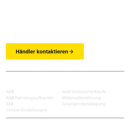
Entdecke die Welt
der Anhänger
Händler kontaktieren
Rechtliches
AGB
AGB Verbraucherkäufe
AGB Fahrzeugaufbauten
Widerrufsbelehrung
AEB
Gelangensbestätigung
Cookie-Einstellungen
Transportlösungen