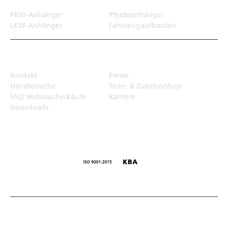
PKW-Anhänger
Pferdeanhänger
LKW-Anhänger
Fahrzeugaufbauten
Top Links
Kontakt
Presse
Händlersuche
Teile- & Zubehörshop
FAQ Verbraucherkäufe
Karriere
Downloads
© Humbaur GmbH · Mercedesring 1, 86368 Gersthofen,