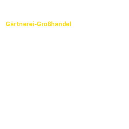
Gärtnerei-Großhandel
Unsere FlexBox und bunte
Blumen.
Passt nicht?
Passt doch!