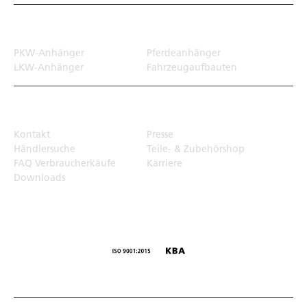
Transportlösungen
PKW-Anhänger
Pferdeanhänger
LKW-Anhänger
Fahrzeugaufbauten
Top Links
Kontakt
Presse
Händlersuche
Teile- & Zubehörshop
FAQ Verbraucherkäufe
Karriere
Downloads