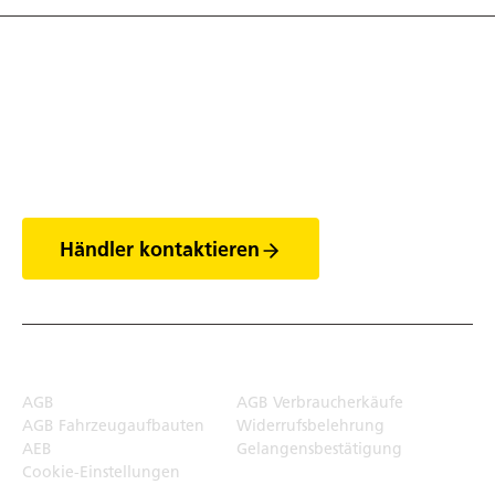
Entdecke die Welt
der Anhänger
Händler kontaktieren
Rechtliches
AGB
AGB Verbraucherkäufe
AGB Fahrzeugaufbauten
Widerrufsbelehrung
AEB
Gelangensbestätigung
Cookie-Einstellungen