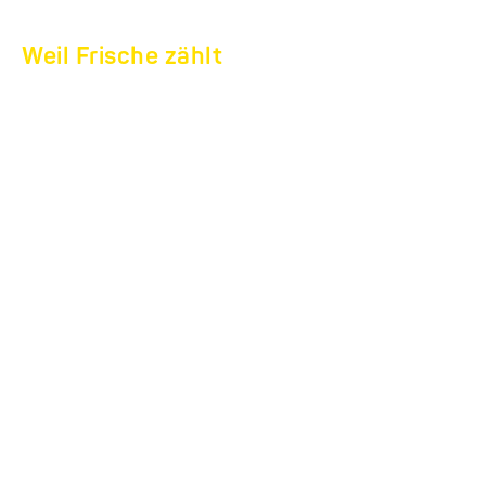
Weil Frische zählt
KÜHLANHÄNGER HK
UND HGK.
Für jede Aufgabe die
coolste Lösung.
Die Kühlanhänger Basic und Deluxe sind Ihre